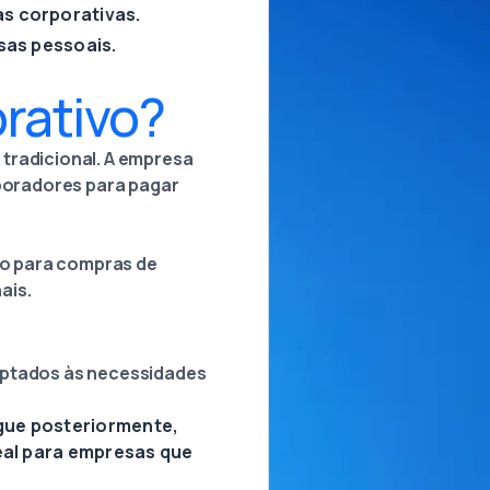
s corporativas.
sas pessoais.
rativo?
tradicional. A empresa
aboradores para pagar
ado para compras de
ais.
daptados às necessidades
gue posteriormente,
deal para empresas que