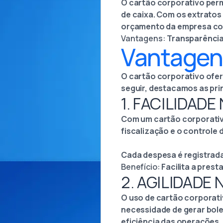
O cartão corporativo perm
de caixa. Com os extratos
orçamento da empresa co
Vantagens:
Transparência
Vantagen
O cartão corporativo ofer
seguir, destacamos as pri
1. FACILIDAD
Com um cartão corporativo,
fiscalização e o controle 
Cada despesa é registrad
Benefício:
Facilita a prest
2. AGILIDAD
O uso de cartão corporati
necessidade de gerar bole
eficiência das operações.