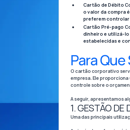
Cartão de Débito C
o valor da compra 
preferem controlar 
Cartão Pré-pago Co
dinheiro e utilizá-l
estabelecidas e con
Para Que 
O cartão corporativo serv
empresa. Ele proporciona 
controle sobre o orçamen
A seguir, apresentamos al
1. GESTÃO DE
Uma das principais utiliz