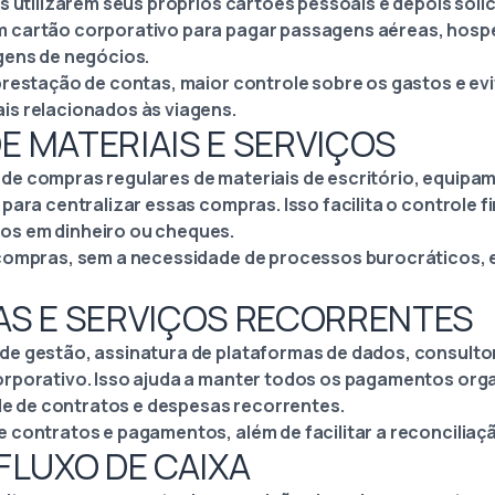
s utilizarem seus próprios cartões pessoais e depois soli
 cartão corporativo para pagar passagens aéreas, hosp
gens de negócios.
prestação de contas, maior controle sobre os gastos e ev
is relacionados às viagens.
E MATERIAIS E SERVIÇOS
de compras regulares de materiais de escritório, equipa
para centralizar essas compras. Isso facilita o controle fi
s em dinheiro ou cheques.
compras, sem a necessidade de processos burocráticos, e
RAS E SERVIÇOS RECORRENTES
e gestão, assinatura de plataformas de dados, consulto
orporativo. Isso ajuda a manter todos os pagamentos or
ole de contratos e despesas recorrentes.
 contratos e pagamentos, além de facilitar a reconciliaçã
 FLUXO DE CAIXA