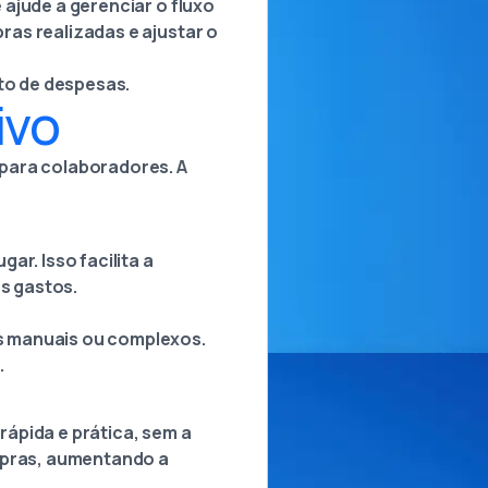
ajude a gerenciar o fluxo
as realizadas e ajustar o
to de despesas.
ivo
 para colaboradores. A
ar. Isso facilita a
os gastos.
s manuais ou complexos.
.
ápida e prática, sem a
ompras, aumentando a