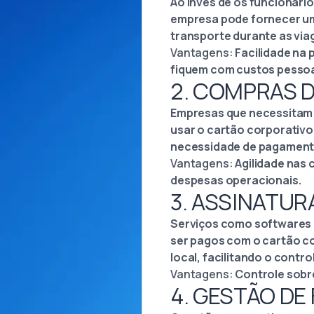
Ao invés de os funcionário
empresa pode fornecer um
transporte durante as via
Vantagens:
Facilidade na 
fiquem com custos pessoa
2. COMPRAS D
Empresas que necessitam 
usar o cartão corporativo 
necessidade de pagamento
Vantagens:
Agilidade nas 
despesas operacionais.
3. ASSINATU
Serviços como softwares d
ser pagos com o cartão c
local, facilitando o contr
Vantagens:
Controle sobre
4. GESTÃO DE