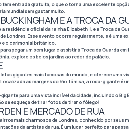
co tem entrada gratuita, o que o torna uma excelente opç
ria mundial sem gastar muito.
E BUCKINGHAM E A TROCA DA 
a residência oficial da rainha Elizabeth II, e a Troca da 
de Londres. Esse evento ocorre regularmente, e é uma ex
 e o cerimonial britânico.
para pegar um bom lugar e assistir à Troca da Guarda em 
ia, explore os belos jardins ao redor do palácio.
E
oletas gigantes mais famosas do mundo, e oferece uma vi
Localizada às margens do Rio Tâmisa, a roda-gigante é u
gigante para uma vista incrível da cidade, incluindo o Big
 se esqueça de tirar fotos de tirar o fôlego!
ARDEN E MERCADO DE RUA
airros mais charmosos de Londres, conhecido por seus me
ntações de artistas de rua. É um lugar perfeito para passa