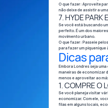
O que fazer: Aproveite par
não deixe de assistir a um
7. HYDE PARK
Se você está buscando um
perfeito. É um dos maiore
movimento urbano.
O que fazer: Passeie pelo
para fazer um piquenique 
Dicas pa
Embora Londres seja uma ci
maneiras de economizar du
menos e aproveitar ao má
1. COMPRE O 
Se você planeja visitar v
economizar. Com ele, você
filas em alguns locais, e