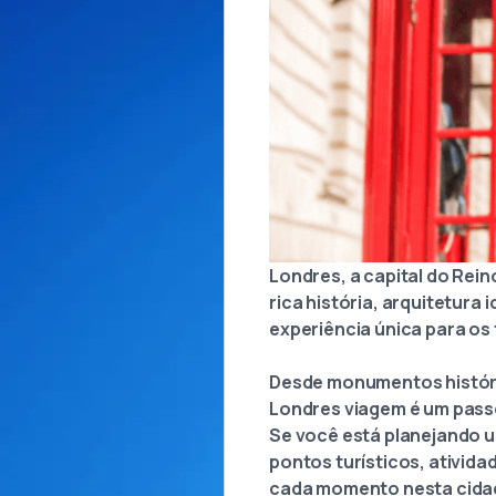
Londres, a capital do Rei
rica história, arquitetura
experiência única para os 
Desde monumentos históri
Londres viagem é um passe
Se você está planejando u
pontos turísticos, ativid
cada momento nesta cidad