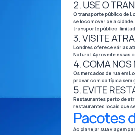
2. USE O TRA
O transporte público de L
se locomover pela cidade.
transporte público ilimitad
3. VISITE AT
Londres oferece várias at
Natural. Aproveite essas 
4. COMA NOS
Os mercados de rua em Lo
provar comida típica sem 
5. EVITE RES
Restaurantes perto de atr
restaurantes locais que s
Pacotes 
Ao planejar sua viagem par