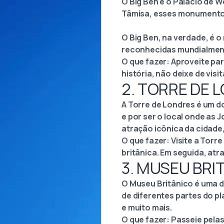
O Big Ben e o Palácio de 
Tâmisa, esses monumentos 
O Big Ben, na verdade, é o
reconhecidas mundialmen
O que fazer: Aproveite para
história, não deixe de vis
2. TORRE DE 
A Torre de Londres é um d
e por ser o local onde as 
atração icônica da cidade
O que fazer: Visite a Torr
britânica. Em seguida, atr
3. MUSEU BRI
O Museu Britânico é uma d
de diferentes partes do p
e muito mais.
O que fazer: Passeie pela