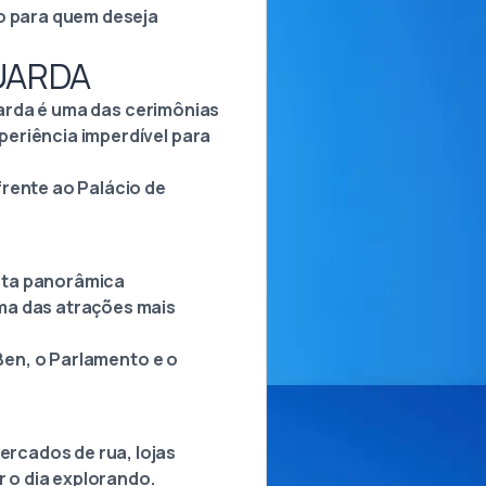
ão para quem deseja
GUARDA
Guarda é uma das cerimônias
periência imperdível para
frente ao Palácio de
sta panorâmica
ma das atrações mais
 Ben, o Parlamento e o
rcados de rua, lojas
r o dia explorando.