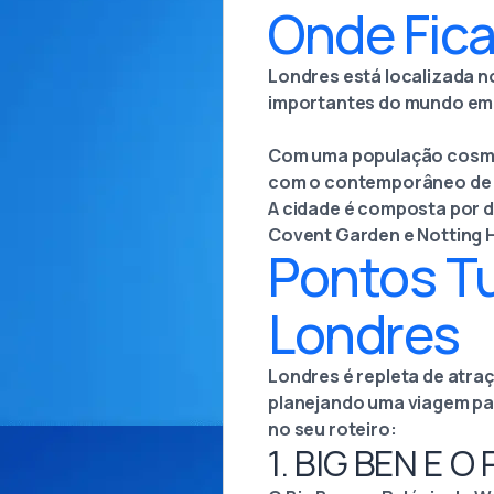
Onde Fic
Londres está localizada n
importantes do mundo em t
Com uma população cosmop
com o contemporâneo de 
A cidade é composta por 
Covent Garden e Notting Hi
Pontos Tu
Londres
Londres é repleta de atra
planejando uma viagem par
no seu roteiro:
1. BIG BEN E