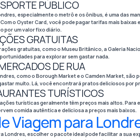
NSPORTE PÚBLICO
ondres, especialmente o metrô e os ônibus, é uma das ma
 Com o Oyster Card, você pode pagar tarifas mais baixas 
o por um valor fixo diário.
RAÇÕES GRATUITAS
rações gratuitas, como o Museu Britânico, a Galeria Nacio
oportunidades para explorar sem gastar nada.
 MERCADOS DE RUA
ndres, como o Borough Market e o Camden Market, são p
gastar muito. Lá, você encontrará pratos deliciosos por p
TAURANTES TURÍSTICOS
ações turísticas geralmente têm preços mais altos. Para
ervem comida autêntica e deliciosa a preços mais baixos.
de Viagem para Londr
a Londres, escolher o pacote ideal pode facilitar a sua ex