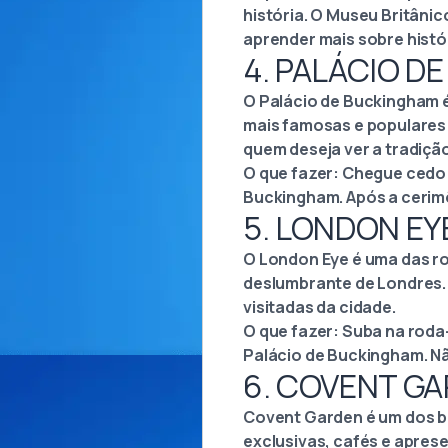
história. O Museu Britâni
aprender mais sobre histó
4. PALÁCIO D
O Palácio de Buckingham é 
mais famosas e populares 
quem deseja ver a tradição
O que fazer: Chegue cedo 
Buckingham. Após a cerimôn
5. LONDON EY
O London Eye é uma das r
deslumbrante de Londres. 
visitadas da cidade.
O que fazer: Suba na roda-
Palácio de Buckingham. Não
6. COVENT G
Covent Garden é um dos b
exclusivas, cafés e aprese