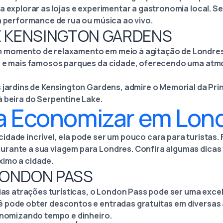
a explorar as lojas e experimentar a gastronomia local. S
a performance de rua ou música ao vivo.
 E KENSINGTON GARDENS
 momento de relaxamento em meio à agitação de Londres, 
s e mais famosos parques da cidade, oferecendo uma atmo
s jardins de Kensington Gardens, admire o Memorial da Pri
à beira do Serpentine Lake.
ra Economizar em Lon
dade incrível, ela pode ser um pouco cara para turistas. 
rante a sua viagem para Londres. Confira algumas dicas 
ximo a cidade.
LONDON PASS
árias atrações turísticas, o London Pass pode ser uma exc
 pode obter descontos e entradas gratuitas em diversas 
conomizando tempo e dinheiro.