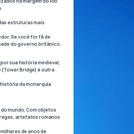
lizados na margem do Rio
.
das estruturas mais
edor. Se você for fã de
sede do governo britânico.
por sua história medieval,
e (Tower Bridge) é outra
a história da monarquia
ia do mundo. Com objetos
 gregas, artefatos romanos
 milhares de anos de