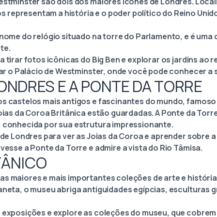
Westminster são dois dos maiores ícones de Londres. Loca
representam a história e o poder político do Reino Unido
 nome do relógio situado na torre do Parlamento, e é uma 
te.
 tirar fotos icônicas do Big Ben e explorar os jardins ao r
itar o Palácio de Westminster, onde você pode conhecer a 
LONDRES E A PONTE DA TORRE
os castelos mais antigos e fascinantes do mundo, famoso 
Joias da Coroa Britânica estão guardadas. A Ponte da Torr
, conhecida por sua estrutura impressionante.
e de Londres para ver as Joias da Coroa e aprender sobre 
avesse a Ponte da Torre e admire a vista do Rio Tâmisa.
TÂNICO
as maiores e mais importantes coleções de arte e histór
laneta, o museu abriga antiguidades egípcias, esculturas
s exposições e explore as coleções do museu, que cobrem