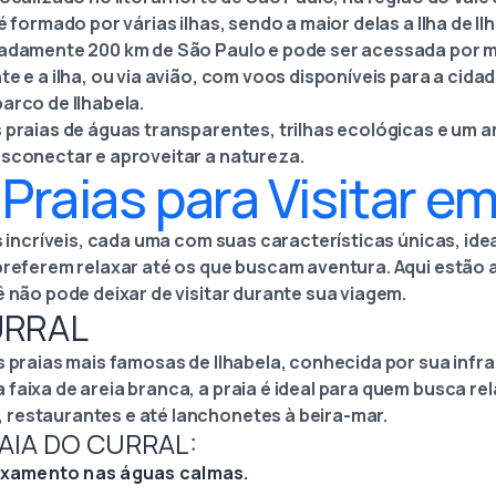
é formado por várias ilhas, sendo a maior delas a Ilha de Il
madamente 200 km de São Paulo e pode ser acessada por m
te e a ilha, ou via avião, com voos disponíveis para a cid
arco de Ilhabela.
s praias de águas transparentes, trilhas ecológicas e um 
esconectar e aproveitar a natureza.
Praias para Visitar em
as incríveis, cada uma com suas características únicas, ide
 preferem relaxar até os que buscam aventura. Aqui estão
ê não pode deixar de visitar durante sua viagem.
CURRAL
s praias mais famosas de Ilhabela, conhecida por sua infr
faixa de areia branca, a praia é ideal para quem busca re
restaurantes e até lanchonetes à beira-mar.
AIA DO CURRAL:
axamento nas águas calmas.