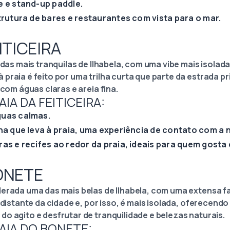
e e stand-up paddle.
trutura de bares e restaurantes com vista para o mar.
EITICEIRA
a das mais tranquilas de Ilhabela, com uma vibe mais isolad
raia é feito por uma trilha curta que parte da estrada prin
 com águas claras e areia fina.
IA DA FEITICEIRA:
uas calmas.
ha que leva à praia, uma experiência de contato com a 
as e recifes ao redor da praia, ideais para quem gosta 
BONETE
derada uma das mais belas de Ilhabela, com uma extensa fa
s distante da cidade e, por isso, é mais isolada, oferecend
o agito e desfrutar de tranquilidade e belezas naturais.
AIA DO BONETE: