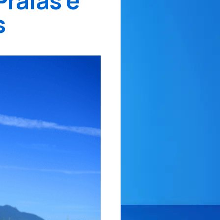
Praias e
s