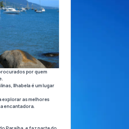
s procurados por quem
e.
inas, Ilhabela é um lugar
a explorar as melhores
lha encantadora.
do Paraíba, e faz parte do