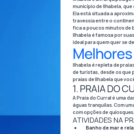
município de Ilhabela, que 
Ela está situada a aproxi
travessia entre o continen
fica a poucos minutos de b
Ilhabela é famosa por sua
ideal para quem quer se d
Melhores 
Ilhabela é repleta de prai
de turistas, desde os que
praias de Ilhabela que voc
1. PRAIA DO 
A Praia do Curral é uma da
águas tranquilas. Com uma 
com opções de quiosques, 
ATIVIDADES NA PR
Banho de mar e rel