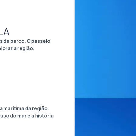
LA
as de barco. O passeio
lorar a região.
a marítima da região.
uso do mar e a história