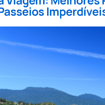
a Viagem: Melhores 
Passeios Imperdívei