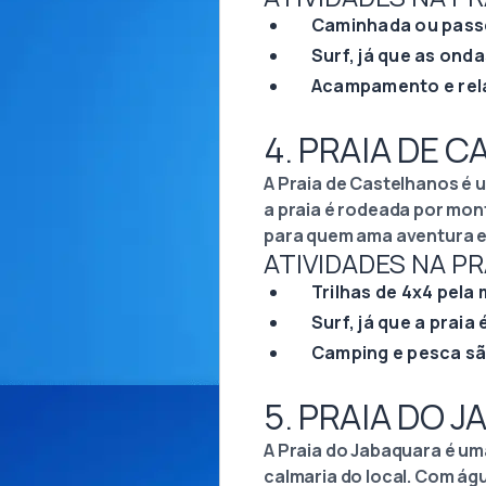
Caminhada ou passei
Surf, já que as ond
Acampamento e rela
4. PRAIA DE 
A Praia de Castelhanos é 
a praia é rodeada por mont
para quem ama aventura e
ATIVIDADES NA P
Trilhas de 4x4 pela 
Surf, já que a praia
Camping e pesca sã
5. PRAIA DO 
A Praia do Jabaquara é uma
calmaria do local. Com águ