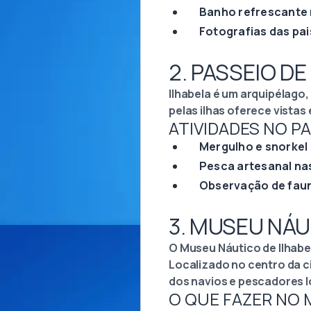
Banho refrescante 
Fotografias das pa
2. PASSEIO D
Ilhabela é um arquipélago,
pelas ilhas oferece vistas
ATIVIDADES NO P
Mergulho e snorkel 
Pesca artesanal nas 
Observação de faun
3. MUSEU NÁU
O Museu Náutico de Ilhabel
Localizado no centro da c
dos navios e pescadores l
O QUE FAZER NO