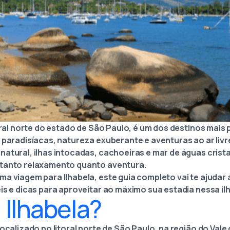
toral norte do estado de São Paulo, é um dos destinos mai
 paradisíacas, natureza exuberante e aventuras ao ar livr
atural, ilhas intocadas, cachoeiras e mar de águas cristal
 tanto relaxamento quanto aventura.
a viagem para Ilhabela, este guia completo vai te ajudar 
eis e dicas para aproveitar ao máximo sua estadia nessa i
 Ilhabela?
ocalizado no litoral norte de São Paulo, na região do Vale 