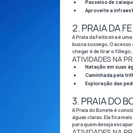
Passeios de caiaqu
Aproveite a infraes
2. PRAIA DA F
A Praia da Feiticeira é um
busca sossego. O acesso à p
chegar é de tirar o fôlego,
ATIVIDADES NA PRA
Natação em suas ág
Caminhada pela tril
Exploração das pedr
3. PRAIA DO 
A Praia do Bonete é consi
águas claras. Ela fica mai
para quem deseja escapar d
ATIVIDADES NA PR