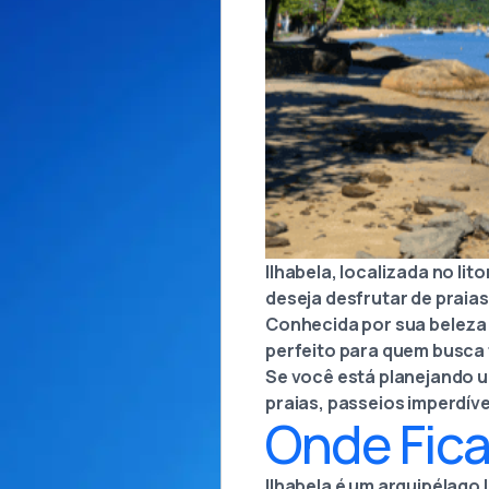
Ilhabela, localizada no li
deseja desfrutar de praias
Conhecida por sua beleza n
perfeito para quem busca
Se você está planejando um
praias, passeios imperdív
Onde Fica
Ilhabela é um arquipélago l