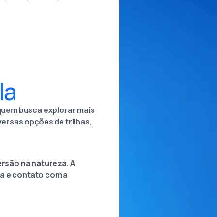
la
 quem busca explorar mais
versas opções de trilhas,
ersão na natureza. A
ra e contato com a