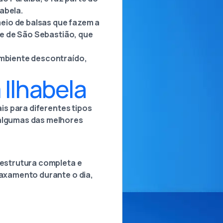
habela.
eio de balsas que fazem a
ade de São Sebastião, que
ambiente descontraído,
 Ilhabela
ais para diferentes tipos
 algumas das melhores
aestrutura completa e
laxamento durante o dia,