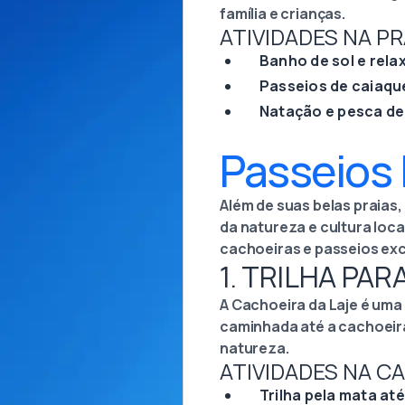
família e crianças.
ATIVIDADES NA P
Banho de sol e rel
Passeios de caiaqu
Natação e pesca de 
Passeios 
Além de suas belas praias,
da natureza e cultura loca
cachoeiras e passeios exc
1. TRILHA PAR
A Cachoeira da Laje é uma 
caminhada até a cachoeira
natureza.
ATIVIDADES NA CA
Trilha pela mata at