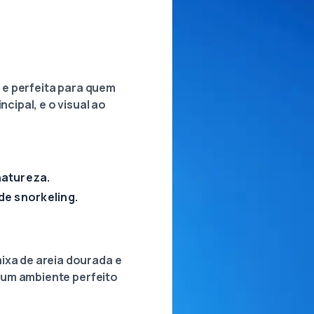
a e perfeita para quem
cipal, e o visual ao
natureza.
de snorkeling.
ixa de areia dourada e
o um ambiente perfeito