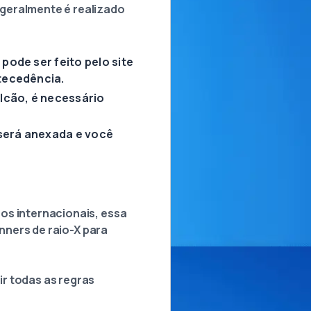
 geralmente é realizado
pode ser feito pelo site
tecedência.
lcão, é necessário
será anexada e você
os internacionais, essa
anners de raio-X para
r todas as regras