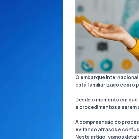
O embarque internacional
está familiarizado com o 
Desde o momento em que v
e procedimentos a serem 
A compreensão do processo
evitando atrasos e confus
Neste artigo, vamos detal