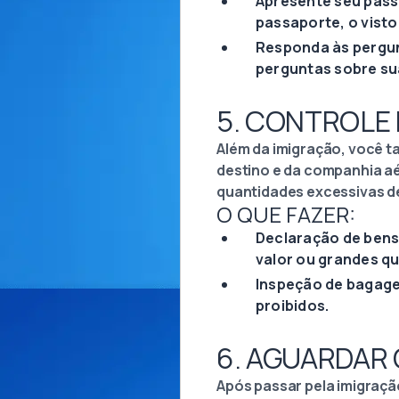
Apresente seu passa
passaporte, o visto
Responda às pergunt
perguntas sobre sua
5. CONTROLE 
Além da imigração, você t
destino e da companhia aér
quantidades excessivas d
O QUE FAZER:
Declaração de bens:
valor ou grandes qu
Inspeção de bagage
proibidos.
6. AGUARDAR
Após passar pela imigração