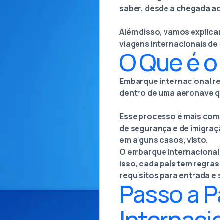
saber, desde a chegada a
Além disso, vamos explic
viagens internacionais de
O Que é o
Embarque internacional re
dentro de uma aeronave qu
Esse processo é mais com
de segurança e de imigraç
em alguns casos, visto.
O embarque internacional 
isso, cada país tem regras
requisitos para entrada e 
Passo a 
Internaci