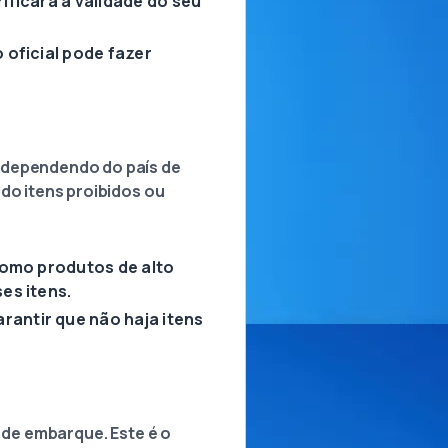
ificará a validade do seu
 oficial pode fazer
, dependendo do país de
do itens proibidos ou
como produtos de alto
es itens.
antir que não haja itens
o de embarque. Este é o