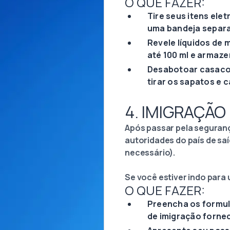
O QUE FAZER:
Tire seus itens ele
uma bandeja separa
Revele líquidos de
até 100 ml e armaz
Desabotoar casacos
tirar os sapatos e 
4. IMIGRAÇÃO
Após passar pela seguranç
autoridades do país de sa
necessário).
Se você estiver indo para 
O QUE FAZER:
Preencha os formul
de imigração fornec