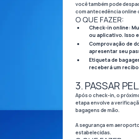
você também pode despacha
com antecedência online 
O QUE FAZER:
Check-in online: Mu
ou aplicativo. Iss
Comprovação de doc
apresentar seu pass
Etiqueta de bagage
receberá um recibo
3. PASSAR P
Após o check-in, o próxim
etapa envolve a verificaçã
bagagens de mão.
A segurança em aeroportos
estabelecidas.