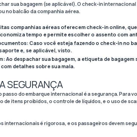
r sua bagagem (se aplicável). O check-in internacional
ou no balcão da companhia aérea.
itas companhias aéreas oferecem check-in online, que 
o economiza tempo e permite escolher o assento com an
umentos: Caso você esteja fazendo o check-in no ba
aporte e, se aplicável, visto.
m: Ao despachar sua bagagem, a etiqueta de bagagem 
 com detalhes sobre sua mala.
ELA SEGURANÇA
o passo do embarque internacional é a segurança. Para vo
o de itens proibidos, o controle de líquidos, e o uso de sc
 internacionais é rigorosa, e os passageiros devem segui