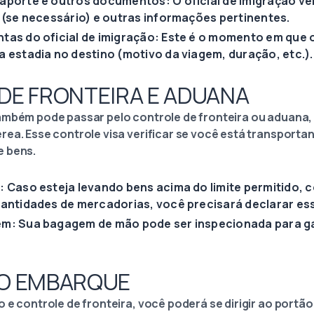
porte e outros documentos: O oficial de imigração ver
 (se necessário) e outras informações pertinentes.
as do oficial de imigração: Este é o momento em que o
 estadia no destino (motivo da viagem, duração, etc.).
DE FRONTEIRA E ADUANA
ambém pode passar pelo controle de fronteira ou aduana
ea. Esse controle visa verificar se você está transportan
e bens.
 Caso esteja levando bens acima do limite permitido, 
antidades de mercadorias, você precisará declarar ess
m: Sua bagagem de mão pode ser inspecionada para gar
 O EMBARQUE
 e controle de fronteira, você poderá se dirigir ao portã