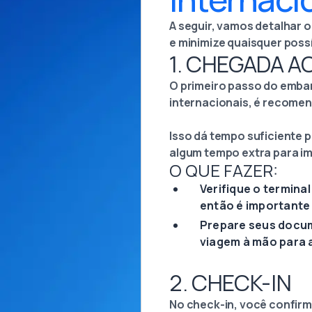
A seguir, vamos detalhar 
e minimize quaisquer poss
1. CHEGADA 
O primeiro passo do emba
internacionais, é recomen
Isso dá tempo suficiente p
algum tempo extra para im
O QUE FAZER:
Verifique o termina
então é importante 
Prepare seus docum
viagem à mão para 
2. CHECK-IN
No check-in, você confir